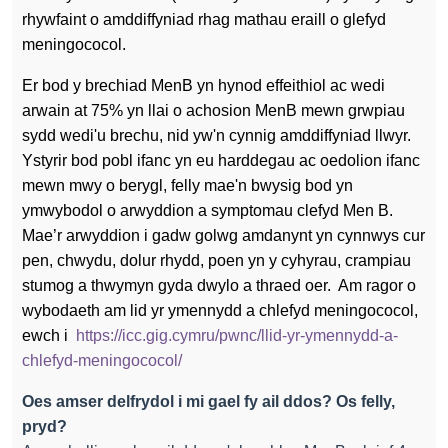
rhywfaint o amddiffyniad rhag mathau eraill o glefyd
meningococol.
Er bod y brechiad MenB yn hynod effeithiol ac wedi
arwain at 75% yn llai o achosion MenB mewn grwpiau
sydd wedi'u brechu, nid yw'n cynnig amddiffyniad llwyr.
Ystyrir bod pobl ifanc yn eu harddegau ac oedolion ifanc
mewn mwy o berygl, felly mae'n bwysig bod yn
ymwybodol o arwyddion a symptomau clefyd Men B.
Mae’r arwyddion i gadw golwg amdanynt yn cynnwys cur
pen, chwydu, dolur rhydd, poen yn y cyhyrau, crampiau
stumog a thwymyn gyda dwylo a thraed oer.
Am ragor o
wybodaeth am lid yr ymennydd a chlefyd meningococol,
ewch i
https://icc.gig.cymru/pwnc/llid-yr-ymennydd-a-
chlefyd-meningococol/
Oes amser delfrydol i mi gael fy ail ddos? Os felly,
pryd?