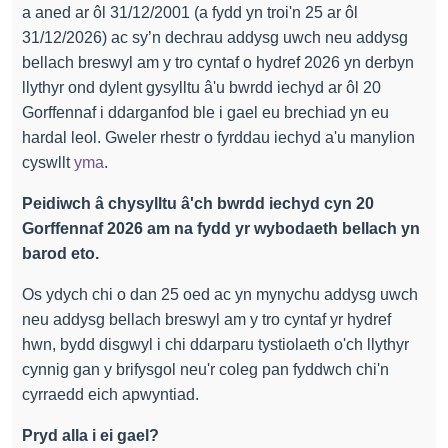
a aned ar ôl 31/12/2001 (a fydd yn troi'n 25 ar ôl
31/12/2026) ac sy’n dechrau addysg uwch neu addysg
bellach breswyl am y tro cyntaf o hydref 2026 yn derbyn
llythyr ond dylent gysylltu â'u bwrdd iechyd ar ôl 20
Gorffennaf i ddarganfod ble i gael eu brechiad yn eu
hardal leol. Gweler rhestr o fyrddau iechyd a'u manylion
cyswllt
yma
.
Peidiwch â chysylltu â'ch bwrdd iechyd cyn 20
Gorffennaf 2026 am na fydd yr wybodaeth bellach yn
barod eto.
Os ydych chi o dan 25 oed ac yn mynychu addysg uwch
neu addysg bellach breswyl am y tro cyntaf yr hydref
hwn, bydd disgwyl i chi ddarparu tystiolaeth o'ch llythyr
cynnig gan y brifysgol neu'r coleg pan fyddwch chi'n
cyrraedd eich apwyntiad.
Pryd alla i ei gael?