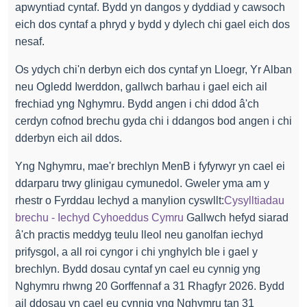
apwyntiad cyntaf. Bydd yn dangos y dyddiad y cawsoch
eich dos cyntaf a phryd y bydd y dylech chi gael eich dos
nesaf.
Os ydych chi'n derbyn eich dos cyntaf yn Lloegr, Yr Alban
neu Ogledd Iwerddon, gallwch barhau i gael eich ail
frechiad yng Nghymru. Bydd angen i chi ddod â'ch
cerdyn cofnod brechu gyda chi i ddangos bod angen i chi
dderbyn eich ail ddos.
Yng Nghymru, mae'r brechlyn MenB i fyfyrwyr yn cael ei
ddarparu trwy glinigau cymunedol. Gweler yma am y
rhestr o Fyrddau Iechyd a manylion cyswllt:
Cysylltiadau
brechu - Iechyd Cyhoeddus Cymru
Gallwch hefyd siarad
â'ch practis meddyg teulu lleol neu ganolfan iechyd
prifysgol, a all roi cyngor i chi ynghylch ble i gael y
brechlyn. Bydd dosau cyntaf yn cael eu cynnig yng
Nghymru rhwng 20 Gorffennaf a 31 Rhagfyr 2026. Bydd
ail ddosau yn cael eu cynnig yng Nghymru tan 31