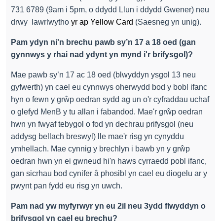
731 6789 (9am i 5pm, o ddydd Llun i ddydd Gwener) neu
drwy
lawrlwytho
yr ap Yellow Card
(Saesneg yn unig)
.
Pam ydyn ni'n brechu pawb sy’n 17 a 18 oed (gan
gynnwys y rhai nad ydynt yn mynd i'r brifysgol)?
Mae pawb sy’n 17 ac 18 oed (blwyddyn ysgol 13 neu
gyfwerth) yn cael eu cynnwys oherwydd bod y bobl ifanc
hyn o fewn y grŵp oedran sydd ag un o'r cyfraddau uchaf
o glefyd MenB y tu allan i fabandod. Mae'r grŵp oedran
hwn yn fwyaf tebygol o fod yn dechrau prifysgol (neu
addysg bellach breswyl) lle mae'r risg yn cynyddu
ymhellach. Mae cynnig y brechlyn i bawb yn y grŵp
oedran hwn yn ei gwneud hi'n haws cyrraedd pobl ifanc,
gan sicrhau bod cynifer â phosibl yn cael eu diogelu ar y
pwynt pan fydd eu risg yn uwch.
Pam nad yw myfyrwyr yn eu 2il neu 3ydd flwyddyn o
brifysgol yn cael eu brechu?