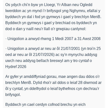
Os ydych chi'n byw yn Lloegr, Yr Alban neu Ogledd
Iwerddon ac yn mynd i’r brifysgol yng Nghymru, efallai y
byddwch yn dal i fod yn gymwys i gael y brechlyn MenB.
Byddwch yn gymwys i gael y brechiad os byddwch yn
dod o dan y naill neu'r llall o'r grwpiau canlynol:
· Unigolion a anwyd rhwng 1 Medi 2007 a 31 Awst 2008
· Unigolion a anwyd ar neu ar ôl 21/07/2001 (yn troi'n 25
oed ar neu ar ôl 21/07//2026) ac sy'n mynychu addysg
uwch neu addysg bellach breswyl am y tro cyntaf o
Hydref 2026
Ar gyfer yr amddiffyniad gorau, mae angen dau ddos o'r
brechlyn MenB. Dylid rhoi'r ail ddos o leiaf 28 diwrnod ar
ôl y cyntaf, yn ddelfrydol o leiaf bythefnos cyn dechrau'r
brifysgol.
Byddwch yn cael cerdyn cofnod brechu yn eich