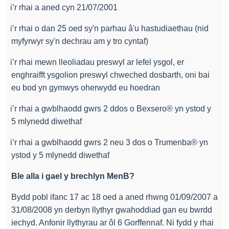
·
i’r rhai a aned cyn 21/07/2001
·
i’r rhai o dan 25 oed sy'n parhau â'u hastudiaethau (nid
myfyrwyr sy'n dechrau am y tro cyntaf)
·
i’r rhai mewn lleoliadau preswyl ar lefel ysgol, er
enghraifft ysgolion preswyl chweched dosbarth, oni bai
eu bod yn gymwys oherwydd eu hoedran
·
i’r rhai a gwblhaodd gwrs 2 ddos o Bexsero® yn ystod y
5 mlynedd diwethaf
·
i’r rhai a gwblhaodd gwrs 2 neu 3 dos o Trumenba® yn
ystod y 5 mlynedd diwethaf
Ble alla i gael y brechlyn MenB?
Bydd pobl ifanc 17 ac 18 oed a aned rhwng 01/09/2007 a
31/08/2008 yn derbyn llythyr gwahoddiad gan eu bwrdd
iechyd. Anfonir llythyrau ar ôl 6 Gorffennaf. Ni fydd y rhai